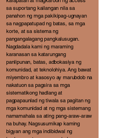
karapatan at magkaroon ng access
sa suportang kailangan nila sa
panahon ng mga pakikipag-ugnayan
sa nagpapatupad ng batas, sa mga
korte, at sa sistema ng
pangangalagang pangkalusugan.
Nagdadala kami ng maraming
karanasan sa katarungang
panlipunan, batas, adbokasiya ng
komunidad, at teknolohiya. Ang bawat
miyembro at kasosyo ay marubdob na
nakatuon sa pagsira sa mga
sistematikong hadlang at
pagpapaunlad ng tiwala sa pagitan ng
mga komunidad at ng mga sistemang
namamahala sa ating pang-araw-araw
na buhay. Nagsusumikap kaming
bigyan ang mga indibidwal ng