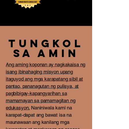
tungkol
sa
amin
Ang aming koponan ay nagkakaisa ng
isang ibinahaging misyon upang
itaguyod ang mga karapatang sibil at
pantao, pananagutan ng pulisya, at
pagbibigay-kapangyarihan sa
mamamayan sa pamamagitan ng
edukasyon.
Naniniwala kami na
karapat-dapat ang bawat isa na
maunawaan ang kanilang mga