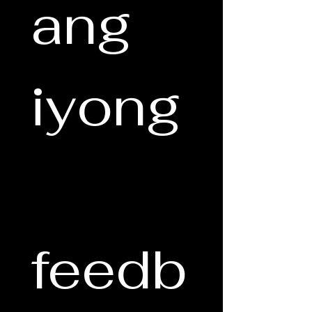
ang 
iyong
feedb