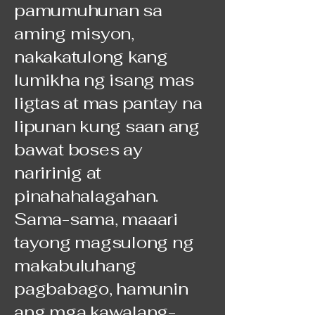
pamumuhunan sa
aming misyon,
nakakatulong kang
lumikha ng isang mas
ligtas at mas pantay na
lipunan kung saan ang
bawat boses ay
naririnig at
pinahahalagahan.
Sama-sama, maaari
tayong magsulong ng
makabuluhang
pagbabago, hamunin
ang mga kawalang-