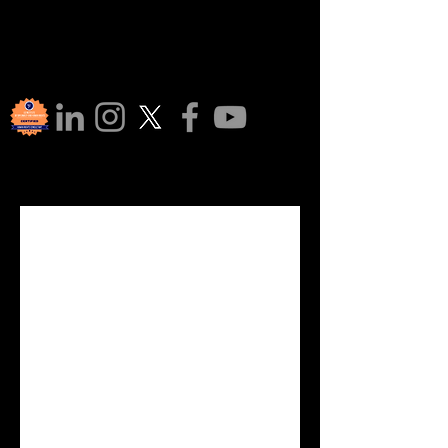
Sumali 
sa 
Aming 