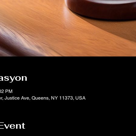
asyon
:02 PM
er, Justice Ave, Queens, NY 11373, USA
Event