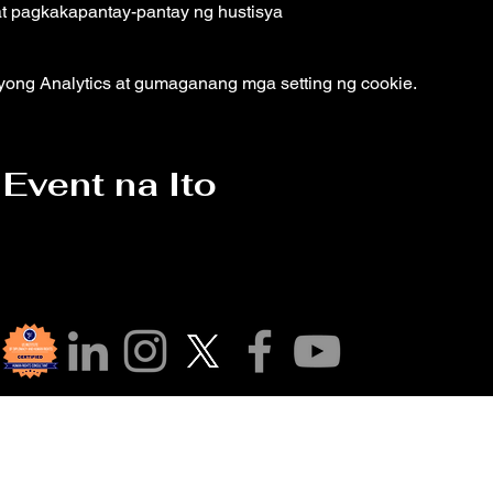
at pagkakapantay-pantay ng hustisya
yong Analytics at gumaganang mga setting ng cookie.
Event na Ito
sa Aming Komunid