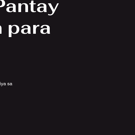
Pantay
 para
iya sa