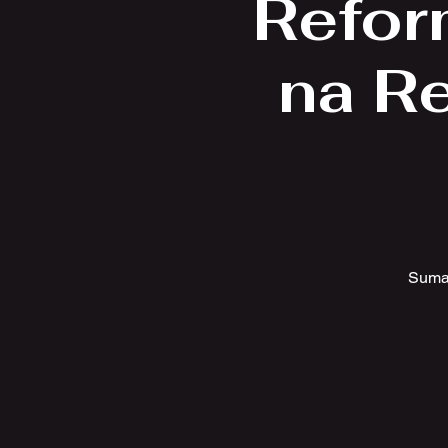
Refor
na R
Sumal