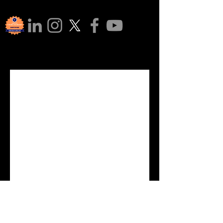
Tham 
gia cộng 
đồng 
của 