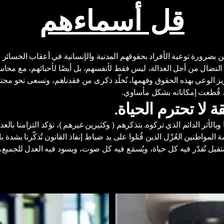
قل أسماءهم
بضرورة توعية الأفراد بحقوقهم المدنية والإنسانية في أعقاب الخسائر ا
 النضال من أجل العدالة، ليس فقط لأنفسهم، بل أيضًا لأحبائهم، مع محاس
ز الوعي بهذه الحقوق وفهمها، نُخلّد ذكرى من فقدناهم، ونسعى نحو مجتم
اة، قُطعت إمكاناته بشكل مأساوي.
 لا تحترم الحياة.
الأثر الدائم الذي تركوه. بتذكرهم (
وكثيرين غيرهم
)، نؤكد التزامنا بال
لمواطنين العُزّل الذين قُتلوا على يد ضباط إنفاذ القانون تُذكّرنا بشدة بال
تقبل تُقدّر فيه كل حياة، ويُسمَع فيه كل صوت، ويسود فيه العدل للجميع، ج