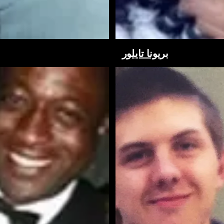
بريونا تايلور