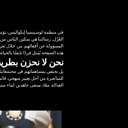
في منظمة لوستيسيا إيكواليس، نؤمن 
العُزّل. رسالتنا هي تمكين الناس من
المسؤولة عن أفعالهم. من خلال تعزي
هذه الصفحة يُمثل فردًا نابضًا بالحي
نحن لا نحزن بطريقة
بل نحتفي بمساهماتهم في مجتمعاتنا وب
للمناصرة من أجل تغيير منهجي. قائمة ا
العدالة. معًا، نسعى جاهدين لبناء مس