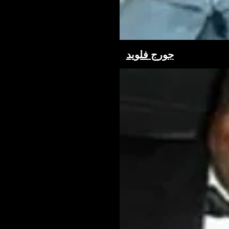
جورج فلويد