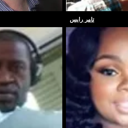
تامر رايس