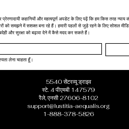
 में शामिल हों!
अमेरिकी संस्थानों की जटिलताओं को आत्मविश्वास से 
नेविगेट करने में सक्षम बनाता है।
और प्रेरणादायी कहानियों और महत्वपूर्ण अपडेट के लिए पढ़ें कि हम किस तरह न्याय 
ं को समझने में सशक्त बना रहे हैं। हमारी पहलों से जुड़े रहने के लिए सोशल मीडिया
बदेही और सुरक्षा को बढ़ावा देने में कैसे मदद कर सकते हैं।
्यता लेना चाहता हूँ।
5540 सेंटरव्यू ड्राइव
स्टे. 4 पीएमबी 147579
रैले, एनसी 27606-8102
support@lustitia-aequalis.org
1-888-378-5826