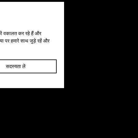
भ उठाने के लिए समर्पित है।

िक प्रभाव के लिए एक मजबूत प्रतिबद्धता के 
हम सार्थक परिवर्तन लाने के लिए प्रौद्योगिकी 
की वकालत कर रहे हैं और 
्ति में विश्वास करते हैं, AI का उपयोग अधिक 
 पर हमारे साथ जुड़े रहें और 
िक अच्छे के लिए करते हैं और व्यक्तियों को 
अधिकारों को समझने और कानून प्रवर्तन के 
धिक प्रभावी ढंग से बातचीत करने के लिए 
 बनाते हैं।

सदस्यता लें
िलकर, हमारा लक्ष्य पारदर्शिता और जवाबदेही 
स्कृति को बढ़ावा देना है। Daily.AI को 
षित और अधिक न्यायसंगत समुदाय बनाने के अपने 
सों में Lustitia Aequalis का समर्थन करने पर 
ै।