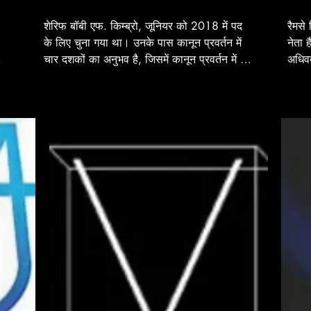
शेरिफ बॉबी एफ. किम्ब्रो, जूनियर को 2018 में पद 
रैमसे
के लिए चुना गया था। उनके पास कानून प्रवर्तन में 
नेता 
चार दशकों का अनुभव है, जिसमें कानून प्रवर्तन में 
अधिवक
सामुदायिक जुड़ाव और जवाबदेही की वकालत के बारे 
हैं। न
में बेबाक जुनून है, जो हमारे मिशन के साथ पूरी तरह 
गौरवश
से संरेखित है। संघीय (डीईए), राज्य (एनसी) और 
सुस्थ
स्थानीय कानून प्रवर्तन में उनके विविध कैरियर के 
न्याय
अनुभव दुनिया भर के विभिन्न समुदायों के साथ 
उद्देश
विश्वास और पारदर्शिता को बढ़ावा देने के लिए एक 
हाशिए
 
अनूठी दृष्टि प्रदान करते हैं।

प्रति
 
अभिनव
पुलिस-समुदाय संबंधों को बेहतर बनाने के लिए शेरिफ 
लाने 
 
किम्ब्रो की प्रतिबद्धता "सर्वाइविंग द शील्ड" जैसी 
उठाते
पहलों से स्पष्ट होती है, जो डिप्टी के मानसिक 
उनका 
स्वास्थ्य का समर्थन करती है, और वेक फॉरेस्ट 
सहजता
यूनिवर्सिटी के साथ उनके सहयोग से एक कानून 
को बढ
प्रवर्तन स्कूल ऑफ एग्जीक्यूटिव लीडरशिप का निर्माण 
देने 
होता है। उनकी नेतृत्व शैली डिप्टी सुरक्षा और 
रणनीत