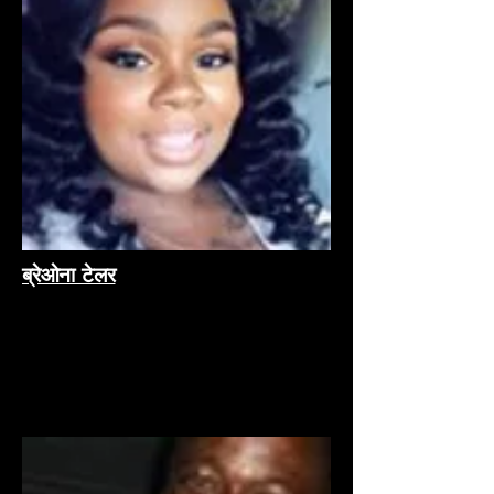
ब्रेओना टेलर