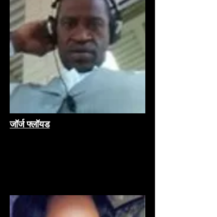
जॉर्ज फ्लॉयड