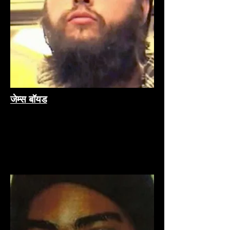
जेम्स बॉयड