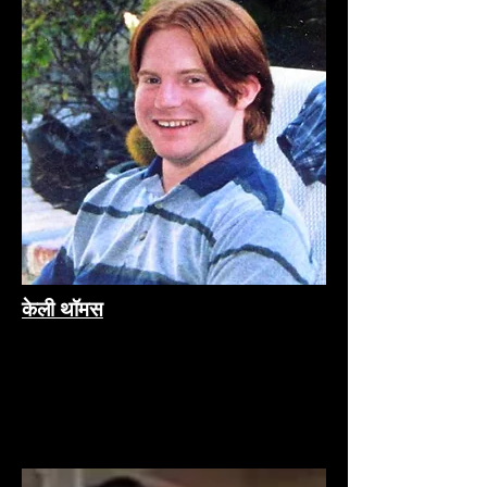
केली थॉमस