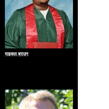
माइकल ब्राउन