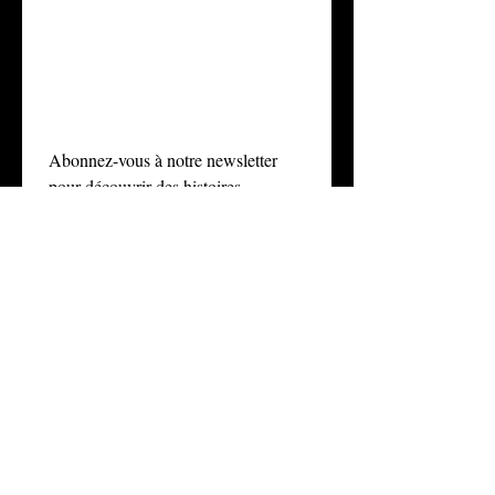
commun
auté !
Abonnez-vous à notre newsletter 
pour découvrir des histoires 
inspirantes et des actualités 
importantes sur la manière dont 
nous défendons la justice et aidons 
les individus à comprendre leurs 
droits civiques. Suivez-nous sur les 
réseaux sociaux pour suivre nos 
initiatives et découvrir comment 
vous pouvez contribuer à 
promouvoir la responsabilité et la 
sécurité dans nos communautés.
E-mail
*