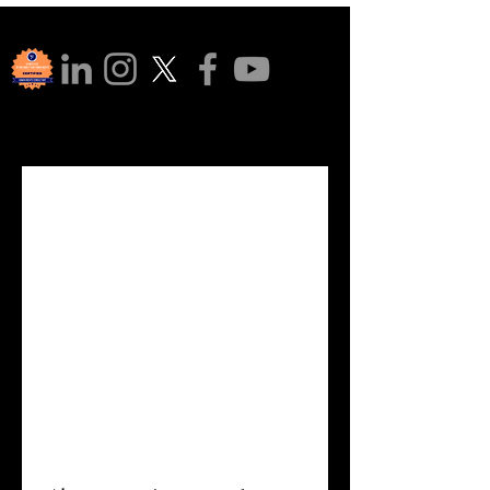
Rejoigne
z notre 
commun
auté !