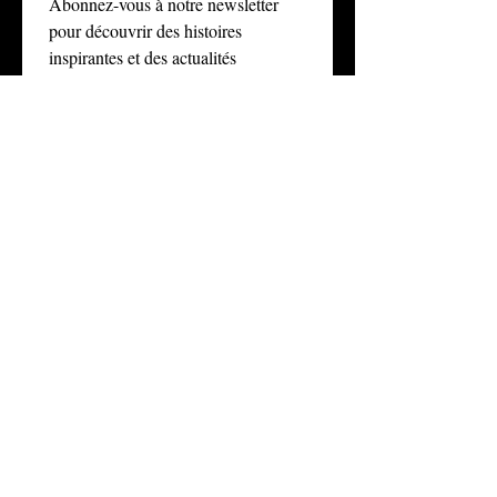
Abonnez-vous à notre newsletter 
pour découvrir des histoires 
inspirantes et des actualités 
importantes sur la manière dont 
nous défendons la justice et aidons 
les individus à comprendre leurs 
droits civiques. Suivez-nous sur les 
réseaux sociaux pour suivre nos 
initiatives et découvrir comment 
vous pouvez contribuer à 
promouvoir la responsabilité et la 
sécurité dans nos communautés.
E-mail
*
S'abonner
Je souhaite m'abonner à votre 
liste de diffusion.