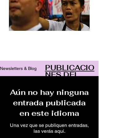
Archive
PUBLICACIO
Newsletters & Blog
NES DEL
BLOG
Aún no hay ninguna
entrada publicada
en este idioma
Una vez que se publiquen entradas,
las verás aquí.