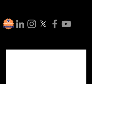
¡Únete a 
nuestra 
comunid
ad!