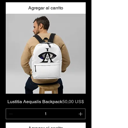
Agregar al carrito
Precio
Lustitia Aequalis Backpack
50,00 US$