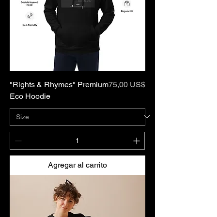
Precio
"Rights & Rhymes" Premium
75,00 US$
Eco Hoodie
Agregar al carrito