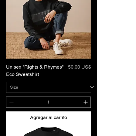
Precio
Unisex "Rights & Rhymes"
50,00 US$
Eco Sweatshirt
Agregar al carrito