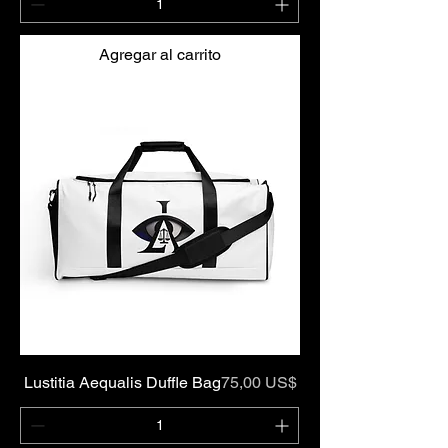
Agregar al carrito
Precio
Lustitia Aequalis Duffle Bag
75,00 US$