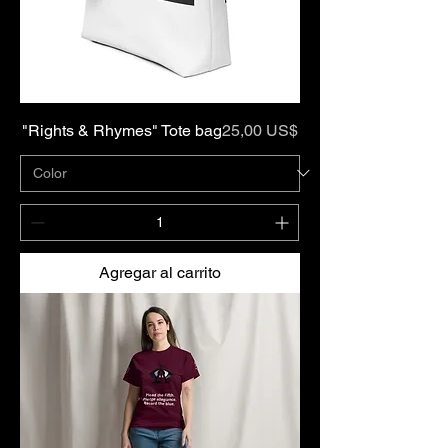
Precio
"Rights & Rhymes" Tote bag
25,00 US$
Agregar al carrito