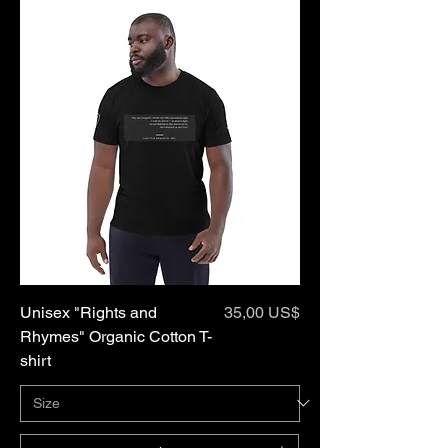
Precio
Unisex "Rights and
35,00 US$
Rhymes" Organic Cotton T-
shirt